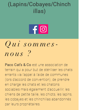
(Lapins/Cobayes/Chinch
illas)
Qui sommes-
nous ?
Paco Cat’s & Co
est une association de
terrain qui a pour but de stériliser les chats
errants via l'appel à l'aide de communes
(lors d'accord de convention), de prendre
en charge les chats et les chatons
sociables mais également d’accueillir, les
chiens de petite taille, les chiots, les lapins,
les cobayes et les chinchillas abandonnés
par leurs propriétaires.