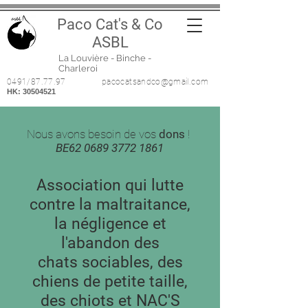
P
aco Cat's & Co
ASBL
La Louvière - Binche -
Charleroi
0491/87.77.97
pacocatsandco@gmail.com
HK:
30504521
Nous avons besoin de vos
dons
!
BE62
0689 3772 1861
Association qui lutte
contre la maltraitance,
la négligence et
l'abandon des
chats sociables, des
chiens de petite taille,
des chiots et NAC'S