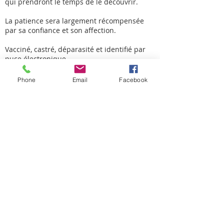
qui prendront le temps de le découvrir.
La patience sera largement récompensée
par sa confiance et son affection.
Vacciné, castré, déparasité et identifié par
puce électronique.
Il se trouve actuellement en famille d'accueil
Phone
Email
Facebook
à Gerpinnes.