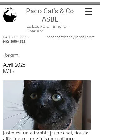
P
aco Cat's & Co
ASBL
La Louvière - Binche -
Charleroi
0491/87.77.97
pacocatsandco@gmail.com
HK:
30504521
Jasim
Avril 2026
Mâle
Jasim est un adorable jeune chat, doux et
affectueux… une fois en confiance.